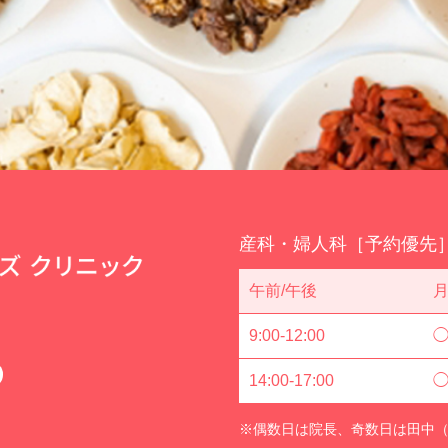
産科・婦人科［予約優
午前/午後
9:00-12:00
14:00-17:00
※偶数日は院長、奇数日は田中