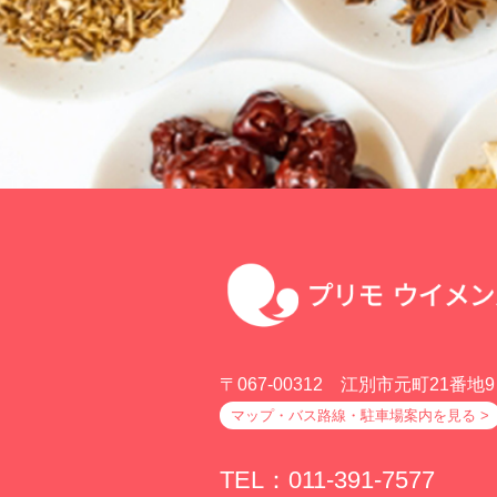
〒067-00312 江別市元町21番地9
マップ・バス路線・駐車場案内を見る >
TEL：011-391-7577