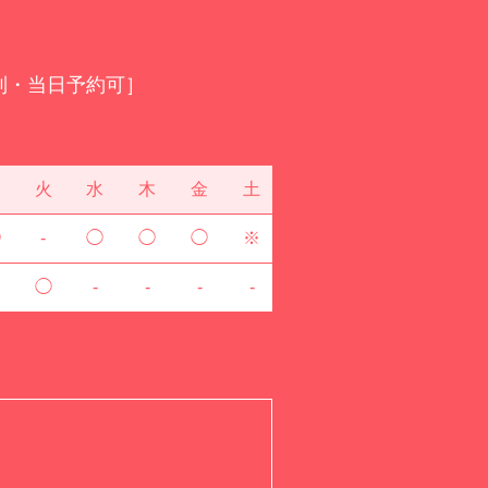
制・当日予約可］
月
火
水
木
金
土
◯
-
◯
◯
◯
※
◯
-
-
-
-