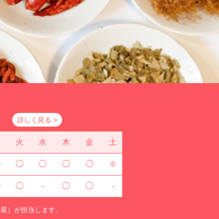
先］
詳しく見る >
月
火
水
木
金
土
◯
◯
◯
◯
◯
※
◯
◯
-
◯
◯
-
（星）が担当します。